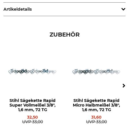
Germany, www.oregonproducts.com
Artikeldetails
Teilung
Schnittlänge
3/8"
50 cm
ZUBEHÖR
Treibgliedstärke/Nutbreite
Besondere Ausführung
1,6 mm
VersaCut
Niete Umlenkstern
Nutbreite in Zoll
5
0,063 "
Zähne Umlenkstern
Ausführung
11
Laminierte Schiene
Schienentyp
Marke
Stihl Sägekette Rapid
Stihl Sägekette Rapid
Laminierte Schiene mit
Oregon
Super Vollmeißel 3/8",
Micro Halbmeißel 3/8",
Aluminiumkern
1,6 mm, 72 TG
1,6 mm, 72 TG
32,50
31,60
Sägenmarke
Sägenmodell
UVP
33,00
UVP
33,00
Stihl
Stihl MS 341