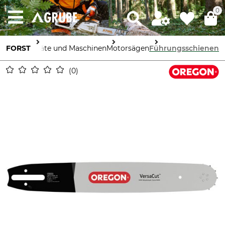
0
FORST
Geräte und Maschinen
Motorsägen
Führungsschienen
0