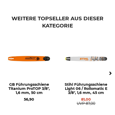
Stihl 029
Stihl 034
Stihl 036
WEITERE TOPSELLER AUS DIESER
Stihl 038
KATEGORIE
Stihl 044
Stihl 045
Stihl 046
Stihl 064
Stihl 066
Stihl MS 290
Stihl MS 362
Stihl MS 390
Stihl MS 391
Stihl MS 440
GB Führungsschiene
Stihl Führungsschiene
Stihl MS 441
Titanium ProTOP 3/8",
Light 06 / Rollomatic E
Stihl MS 460
1,6 mm, 50 cm
3/8", 1,6 mm, 45 cm
Stihl MS 461
56,90
81,00
Stihl MS 650
UVP
87,00
Stihl MS 660
Stihl MS 661