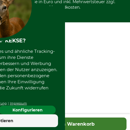
*Alle Preise in Euro und inkl. Mehrwertsteuer zzgl.
Versandkosten.
F KEKSE?
es und ähnliche Tracking-
um ihre Dienste
 verbessern und Werbung
en der Nutzer anzuzeigen.
erden personenbezogene
nen Ihre Einwilligung
die Zukunft widerrufen
rung
Impressum
Konfigurieren
4.7
tieren
In den Warenkorb
Hervorragend