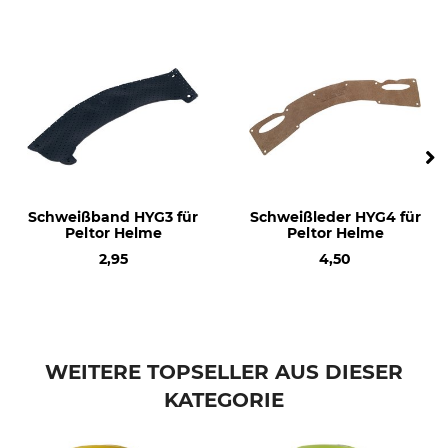
Konformitätserklärung | EU-DoC_3M-Peltor_94-710_94-711_94-713_intl_30102023.pdf
Verschlusssystem
Visiermaterial
Ratschensystem
Polyamid
Konformitätserklärung | EU-DoC_3M-Peltor_94-765_94-133_94-135_94-136_intl_20052022.pdf
KWF-Prüfzeichen
Produkttyp
KWF Profi
Kopfschutz-Kombination
Konformitätserklärung | EU-DoC_3M-Peltor_94-253_intl_30122021.pdf
Modellbezeichnung
Farbe
G3000M, H510, V5B
gelb
Schweißband HYG3 für
Schweißleder HYG4 für
Peltor Helme
Peltor Helme
2,95
4,50
WEITERE TOPSELLER AUS DIESER
KATEGORIE