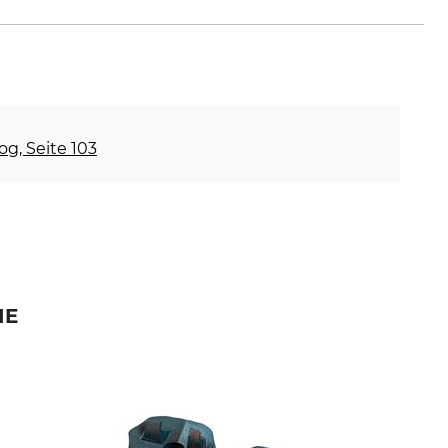
og, Seite 103
IE