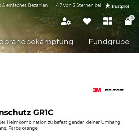
s & einfaches Bezahlen
4.7 von 5 Sternen bei
0
dbrandbekämpfung
Fundgrube
nschutz GR1C
er Helmkombination zu befestigender kleiner Umhang
ne. Farbe orange.