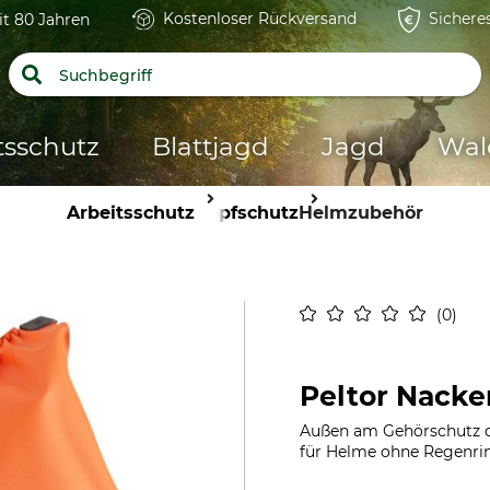
Kostenloser Rückversand
Sichere
it 80 Jahren
tsschutz
Blattjagd
Jagd
Wal
Arbeitsschutz
Kopfschutz
Helmzubehör
0
Peltor Nacke
Außen am Gehörschutz d
für Helme ohne Regenrin