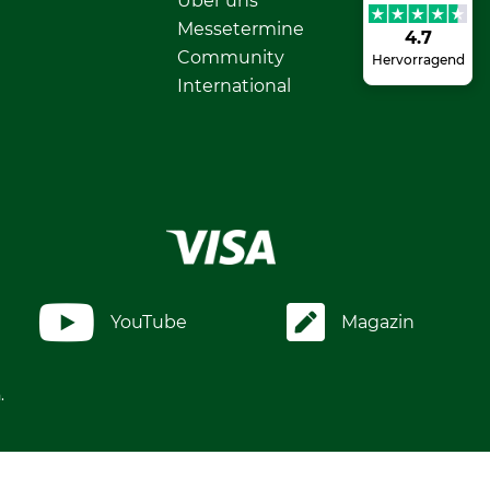
Über uns
Messetermine
4.7
Community
Hervorragend
International
YouTube
Magazin
.