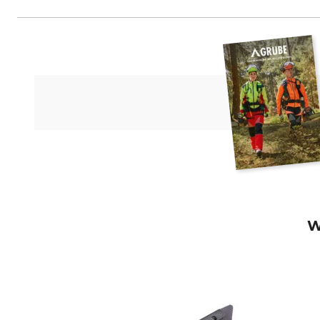
3M Germany GmbH, Carl-Schurz-
W