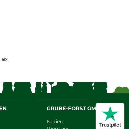
 ab!
EN
GRUBE-FORST GMBH
Karriere