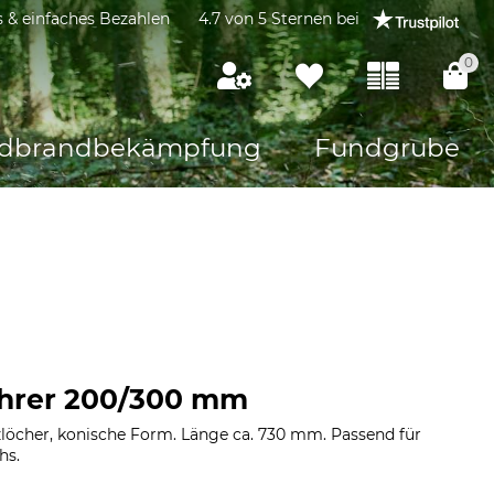
s & einfaches Bezahlen
4.7 von 5 Sternen bei
0
dbrandbekämpfung
Fundgrube
ohrer 200/300 mm
nzlöcher, konische Form. Länge ca. 730 mm. Passend für
hs.