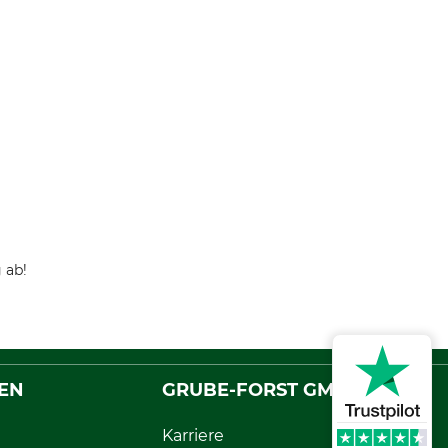
 ab!
EN
GRUBE-FORST GMBH
Karriere