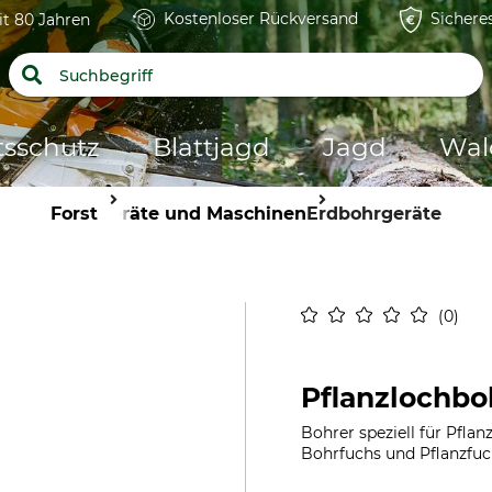
Kostenloser Rückversand
Sichere
it 80 Jahren
tsschutz
Blattjagd
Jagd
Wal
Forst
Geräte und Maschinen
Erdbohrgeräte
0
Pflanzlochb
Bohrer speziell für Pfla
Bohrfuchs und Pflanzfuc