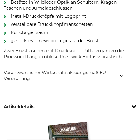
Besätze in Wildleder-Optik an Schultern, Kragen,
Taschen und Ärmelabschlüssen
Metall-Druckknöpfe mit Logoprint
verstellbare Druckknopfmanschetten
Rundbogensaum
gesticktes Pinewood Logo auf der Brust
Zwei Brusttaschen mit Druckknopf-Patte ergänzen die
Pinewood Langarmbluse Prestwick Exclusiv praktisch.
Verantwortlicher Wirtschaftsakteur gemäß EU-
Verordnung
Pinewood AB, Bokåkravägen 4, 331 53 Värnamo, Sweden,
www.pinewood.eu
Artikeldetails
Marke
Produkttyp
Pinewood
Langarmbluse