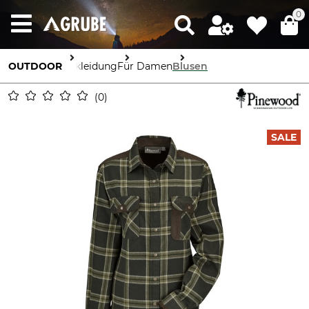
0
OUTDOOR
Bekleidung
Für Damen
Blusen
0
SALE