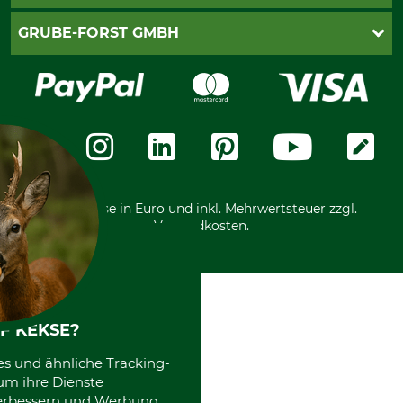
Impressum
Cookie-Einstellungen
Lieferung
PayPal
GRUBE-FORST GMBH
Bestellung widerrufen
Kreditkarte
Widerrufsrecht
Rechnung
Karriere
Widerrufsformular
Vorkasse
Über uns
Datenschutz
Messetermine
Zahlungsarten
Community
International
*Alle Preise in Euro und inkl. Mehrwertsteuer zzgl.
Versandkosten.
F KEKSE?
es und ähnliche Tracking-
um ihre Dienste
 verbessern und Werbung