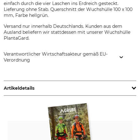
einfach durch die vier Laschen ins Erdreich gesteckt.
Lieferung ohne Stab. Querschnitt der Wuchshülle 100 x 100
mm, Farbe hellgrün.
Versand nur innerhalb Deutschlands. Kunden aus dem
Ausland beliefern wir stattdessen mit unserer Wuchshülle
PlantaGard.
Verantwortlicher Wirtschaftsakteur gemäß EU-
Verordnung
Grube KG, Hützeler Damm 38, 29646 Bispingen, Germany,
www.grube.de
Artikeldetails
Marke
Produkttyp
PlantaGard
Wuchshülle
Modellbezeichnung
Herstellung
Microvent
Made in Belgium