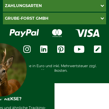
Kontakt
AGB
ZAHLUNGSARTEN
Newsletteranmeldung
Impressum
Cookie-Einstellungen
Lieferung
PayPal
GRUBE-FORST GMBH
Bestellung widerrufen
Kreditkarte
Widerrufsrecht
Rechnung
Karriere
Widerrufsformular
Vorkasse
Über uns
Datenschutz
Messetermine
Zahlungsarten
Community
International
*Alle Preise in Euro und inkl. Mehrwertsteuer zzgl.
Versandkosten.
F KEKSE?
es und ähnliche Tracking-