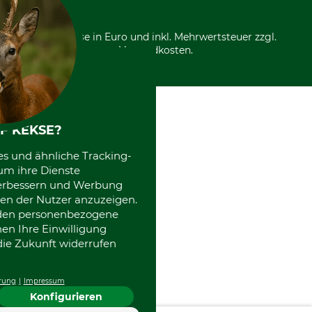
*Alle Preise in Euro und inkl. Mehrwertsteuer zzgl.
Versandkosten.
F KEKSE?
es und ähnliche Tracking-
um ihre Dienste
 verbessern und Werbung
en der Nutzer anzuzeigen.
erden personenbezogene
nen Ihre Einwilligung
die Zukunft widerrufen
rung
Impressum
Konfigurieren