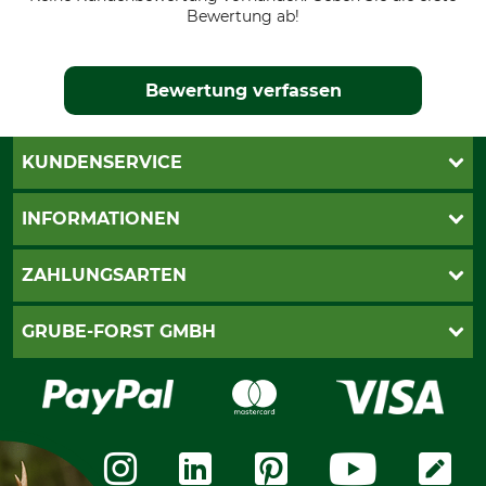
Bewertung ab!
Bewertung verfassen
KUNDENSERVICE
Katalogbestellung
INFORMATIONEN
Fragen & Antworten
Kontakt
AGB
ZAHLUNGSARTEN
Newsletteranmeldung
Impressum
Cookie-Einstellungen
Lieferung
PayPal
GRUBE-FORST GMBH
Bestellung widerrufen
Kreditkarte
Widerrufsrecht
Rechnung
Karriere
Widerrufsformular
Vorkasse
Über uns
Datenschutz
Messetermine
Zahlungsarten
Community
International