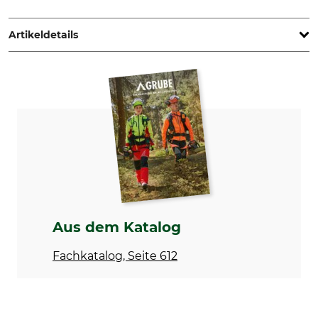
Australian s.r.l., Via Nuova 19, 10061 Cavour, Italy,
www.australiantools.it
Artikeldetails
Marke
Produkttyp
Australian
Schaufelstiel
Modellbezeichnung
Herstellung
aus Glasfaser mit T-Griff
Made in Italy
Länge
Gewicht
110 cm
880 g
Aus dem Katalog
Fachkatalog, Seite 612