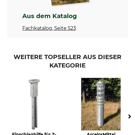
Horizontaldrahtdurchmesser
3 mm
Aus dem Katalog
Kopf- und
Zaunhöhe
Fachkatalog, Seite 523
Fußdrahtdurchmesser
120 cm
3,7 mm
Herstellung
Rollenlänge
Made in Luxembourg
50 m
WEITERE TOPSELLER AUS DIESER
KATEGORIE
Gewicht
60,4 kg
Einschlaghilfe für Z-
ArcelorMittal