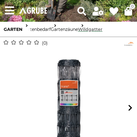
0
GARTEN
Gartenbedarf
Gartenzäune
Wildgatter
0