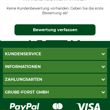
Keine Kundenbewertung vorhanden. Geben Sie die erste
Bewertung ab!
Bewertung verfassen
KUNDENSERVICE
Katalogbestellung
INFORMATIONEN
Fragen & Antworten
Kontakt
AGB
ZAHLUNGSARTEN
Newsletteranmeldung
Impressum
Cookie-Einstellungen
Lieferung
PayPal
GRUBE-FORST GMBH
Bestellung widerrufen
Kreditkarte
Widerrufsrecht
Rechnung
Karriere
Widerrufsformular
Vorkasse
Über uns