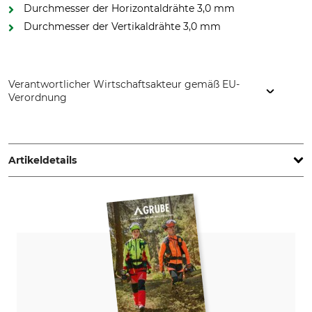
Durchmesser der Horizontaldrähte 3,0 mm
Durchmesser der Vertikaldrähte 3,0 mm
Verantwortlicher Wirtschaftsakteur gemäß EU-
Verordnung
ArcelorMittal SA, 24-26 Bd d'Avranches, 1160 Luxembourg,
Luxembourg, www.corporate.arcelormittal.com
Artikeldetails
Marke
Produkttyp
ArcelorMittal
Knotengeflecht
Modellbezeichnung
Anzahl horizontale Drähte
Prairie-Lourd schwer
10
Abstand vertikale Drähte
15 cm