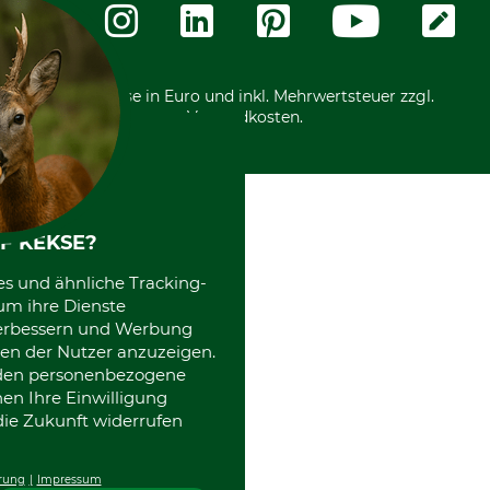
Zahlungsarten
Community
International
*Alle Preise in Euro und inkl. Mehrwertsteuer zzgl.
Versandkosten.
F KEKSE?
es und ähnliche Tracking-
um ihre Dienste
 verbessern und Werbung
en der Nutzer anzuzeigen.
erden personenbezogene
nen Ihre Einwilligung
die Zukunft widerrufen
rung
Impressum