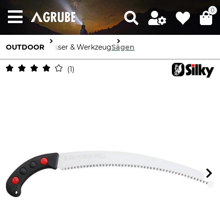
0
OUTDOOR
Messer & Werkzeug
Sägen
1