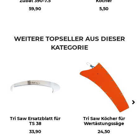
Zübat 390-7.5
Köcher
59,90
5,50
WEITERE TOPSELLER AUS DIESER
KATEGORIE
Tri Saw Ersatzblatt für
Tri Saw Köcher für
TS 38
Wertästungssäge
33,90
24,50