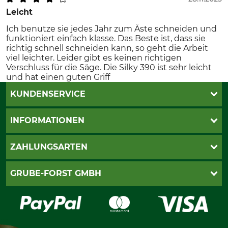
Leicht
Ich benutze sie jedes Jahr zum Äste schneiden und
funktioniert einfach klasse. Das Beste ist, dass sie
richtig schnell schneiden kann, so geht die Arbeit
viel leichter. Leider gibt es keinen richtigen
Verschluss für die Säge. Die Silky 390 ist sehr leicht
und hat einen guten Griff
KUNDENSERVICE
Katalogbestellung
INFORMATIONEN
Fragen & Antworten
Kontakt
AGB
ZAHLUNGSARTEN
Newsletteranmeldung
Impressum
Cookie-Einstellungen
Lieferung
PayPal
GRUBE-FORST GMBH
Bestellung widerrufen
Kreditkarte
Widerrufsrecht
Rechnung
Karriere
Widerrufsformular
Vorkasse
Über uns
Datenschutz
Messetermine