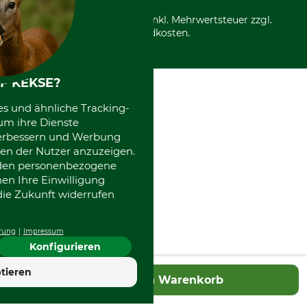
*Alle Preise in Euro und inkl. Mehrwertsteuer zzgl.
Versandkosten.
F KEKSE?
es und ähnliche Tracking-
um ihre Dienste
 verbessern und Werbung
en der Nutzer anzuzeigen.
erden personenbezogene
nen Ihre Einwilligung
die Zukunft widerrufen
rung
Impressum
Konfigurieren
4.7
tieren
In den Warenkorb
Hervorragend