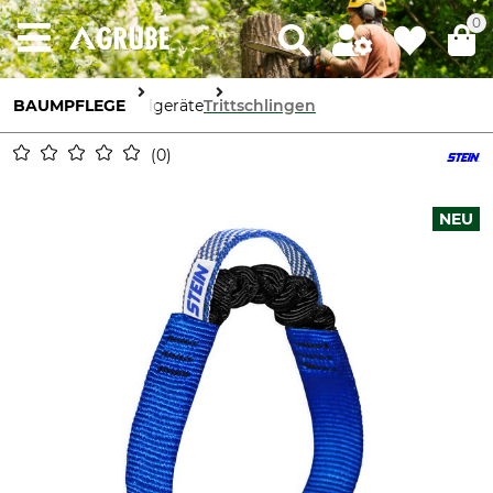
0
BAUMPFLEGE
Seilgeräte
Trittschlingen
0
NEU