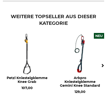
Marke
Produkttyp
Stein
Fußschlaufe
WEITERE TOPSELLER AUS DIESER
KATEGORIE
Modellbezeichnung
Gewicht
Cambo SRT
28 g
NEU
Petzl Kniesteigklemme
Arbpro
Knee Grab
Kniesteigklemme
Gemini Knee Standard
107,00
129,00