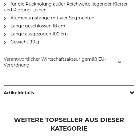
für die Rückholung außer Reichweite liegender Kletter-
und Rigging-Leinen
Aluminiumstange mit vier Segmenten
Länge geschlossen 18 cm
Länge ausgezogen 100 cm
Gewicht 90 g
Verantwortlicher Wirtschaftsakteur gemäß EU-
Verordnung
Grube KG, Hützeler Damm 38, 29646 Bispingen, Germany,
www.grube.de
Artikeldetails
Marke
Produkttyp
Stein
Teleskopstange
WEITERE TOPSELLER AUS DIESER
KATEGORIE
Modellbezeichnung
Gewicht
Mini-Reach Retriever
92 g