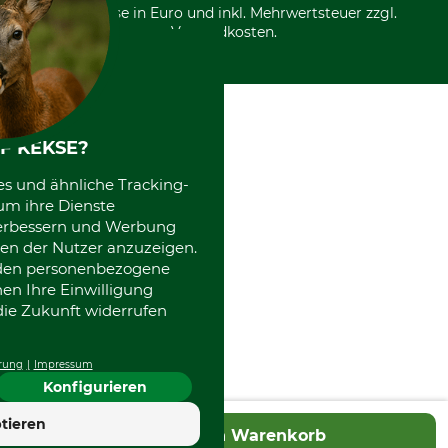
*Alle Preise in Euro und inkl. Mehrwertsteuer zzgl.
Versandkosten.
F KEKSE?
es und ähnliche Tracking-
um ihre Dienste
 verbessern und Werbung
en der Nutzer anzuzeigen.
erden personenbezogene
nen Ihre Einwilligung
die Zukunft widerrufen
rung
Impressum
Konfigurieren
4.7
tieren
In den Warenkorb
Hervorragend