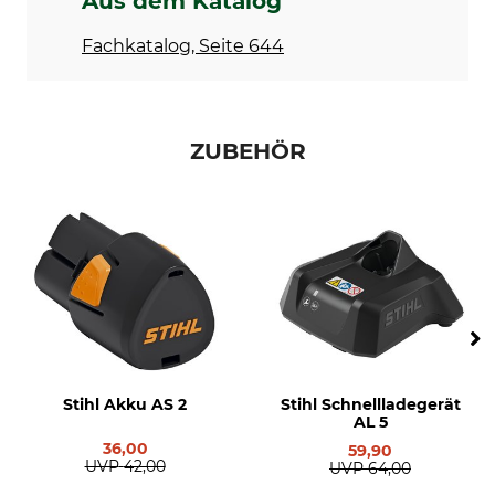
Aus dem Katalog
Hersteller-Artikel-Nr.
Gewicht
RA02 011 7610
1,3 kg
Fachkatalog, Seite 644
ZUBEHÖR
Stihl Akku AS 2
Stihl Schnellladegerät
AL 5
36,00
59,90
UVP
42,00
UVP
64,00