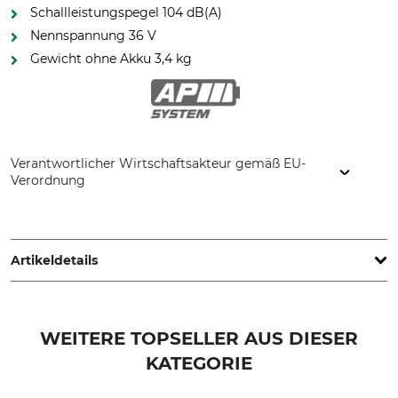
Schallleistungspegel 104 dB(A)
Nennspannung 36 V
Gewicht ohne Akku 3,4 kg
Verantwortlicher Wirtschaftsakteur gemäß EU-
Verordnung
STIHL Vertriebszentrale AG & Co. KG, Robert-Bosch-Str. 13,
64807 Dieburg, Germany, www.stihl.de
Artikeldetails
Marke
Antrieb
Stihl
Akku
WEITERE TOPSELLER AUS DIESER
KATEGORIE
Akkusystem
Produkttyp
AP-System
Akku-Kombimotor