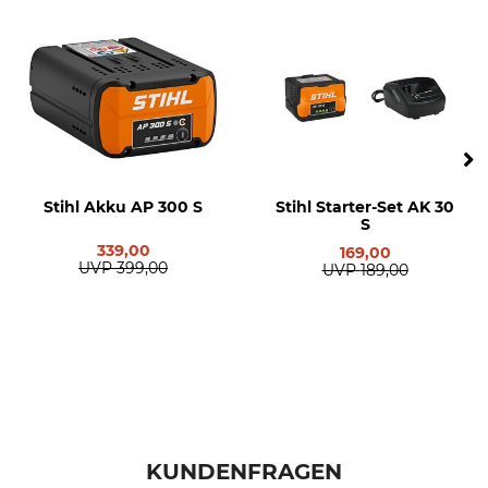
Modellbezeichnung
Herstellung
KMA 135R ohne Akku und
Made in Austria
Ladegerät
Gewicht
3,4 kg
Stihl Akku AP 300 S
Stihl Starter-Set AK 30
S
339,00
169,00
UVP
399,00
UVP
189,00
KUNDENFRAGEN