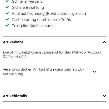
Schneller Versand
Sichere Bezahlung
Kauf auf Rechnung (Bonität vorausgesetzt)
Fachberatung durch unsere Profis
Trustpilot Käuferschutz
Artikelinfos
Die Stihl Ersatzhülse ist passend für den Mähkopf Autocut
56-2 und 46-2.
Verantwortlicher Wirtschaftsakteur gemäß EU-
Verordnung
STIHL Vertriebszentrale AG & Co. KG, Robert-Bosch-Str. 13,
64807 Dieburg, Germany, www.stihl.de
Artikeldetails
Marke
Produkttyp