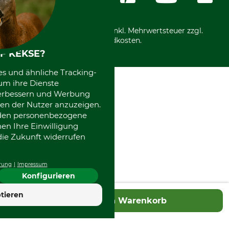
International
*Alle Preise in Euro und inkl. Mehrwertsteuer zzgl.
Versandkosten.
F KEKSE?
es und ähnliche Tracking-
um ihre Dienste
 verbessern und Werbung
en der Nutzer anzuzeigen.
erden personenbezogene
nen Ihre Einwilligung
die Zukunft widerrufen
rung
Impressum
Konfigurieren
4.7
tieren
In den Warenkorb
Hervorragend