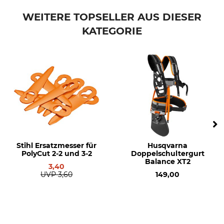
Stihl
Hülse
WEITERE TOPSELLER AUS DIESER
KATEGORIE
Modellbezeichnung
Hersteller-Artikel-Nr.
für Mähkopf Autocut 56-2
4002 713 8307
und 46-2
Stihl Ersatzmesser für
Husqvarna
PolyCut 2-2 und 3-2
Doppelschultergurt
Balance XT2
3,40
UVP
3,60
149,00