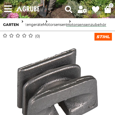
0
GARTEN
Gartengeräte
Motorsensen
Motorsensenzubehör
0