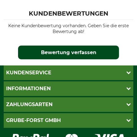
KUNDENBEWERTUNGEN
Keine Kundenbewertung vorhanden. Geben Sie die erste
Bewertung ab!
Bewertung verfassen
KUNDENSERVICE
Katalogbestellung
INFORMATIONEN
Fragen & Antworten
Kontakt
AGB
ZAHLUNGSARTEN
Newsletteranmeldung
Impressum
Cookie-Einstellungen
Lieferung
PayPal
GRUBE-FORST GMBH
Bestellung widerrufen
Kreditkarte
Widerrufsrecht
Rechnung
Karriere