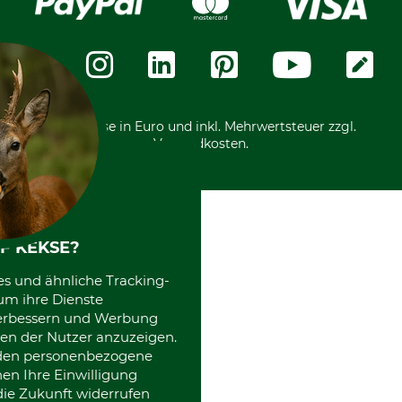
Widerrufsformular
Vorkasse
Über uns
Datenschutz
Messetermine
Zahlungsarten
Community
International
*Alle Preise in Euro und inkl. Mehrwertsteuer zzgl.
Versandkosten.
F KEKSE?
es und ähnliche Tracking-
um ihre Dienste
 verbessern und Werbung
en der Nutzer anzuzeigen.
erden personenbezogene
nen Ihre Einwilligung
die Zukunft widerrufen