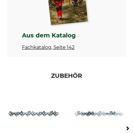
Nutbreite in Zoll
Zähne Umlenkstern
0,050 "
11
Ausführung
Schienentyp
Laminierte Schiene
Laminierte Leichtbauschiene
Aus dem Katalog
Marke
Sägenmarke
Fachkatalog, Seite 142
Stihl
Stihl
Sägenmodell
Produkttyp
Stihl MS 251
Führungsschiene
ZUBEHÖR
Modellbezeichnung
Hersteller-Artikel-Nr.
Light 04 / Rollomatic E .325",
3005 000 7013
1,3 mm, 40 cm
Treibglieder
62