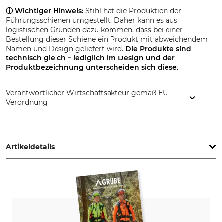
ⓘ Wichtiger Hinweis:
Stihl hat die Produktion der
Führungsschienen umgestellt. Daher kann es aus
logistischen Gründen dazu kommen, dass bei einer
Bestellung dieser Schiene ein Produkt mit abweichendem
Namen und Design geliefert wird.
Die Produkte sind
technisch gleich – lediglich im Design und der
Produktbezeichnung
unterscheiden sich diese.
Verantwortlicher Wirtschaftsakteur gemäß EU-
Verordnung
STIHL Vertriebszentrale AG & Co. KG, Robert-Bosch-Str. 13,
64807 Dieburg, Germany, www.stihl.de
Artikeldetails
Teilung
Schnittlänge
.325"
40 cm
Treibgliedstärke/Nutbreite
Niete Umlenkstern
1,3 mm
4