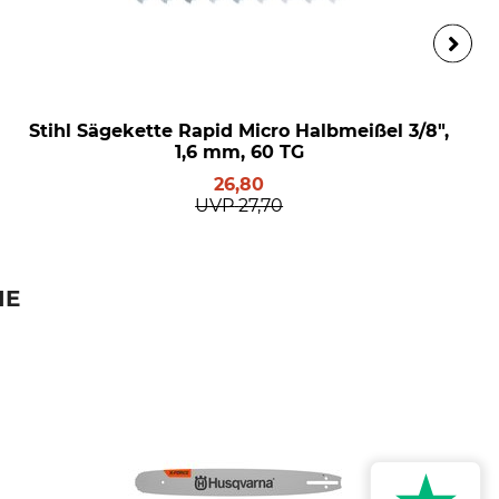
Stihl Sägekette Rapid Micro Halbmeißel 3/8",
1,6 mm, 60 TG
26,80
UVP
27,70
IE