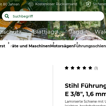
Kostenloser Rückversand
Sichere
it 80 Jahren
tsschutz
Blattjagd
Jagd
Wal
rst
Geräte und Maschinen
Motorsägen
Führungsschie
1
Stihl Führun
E 3/8", 1,6 m
Laminierte Schiene mit 