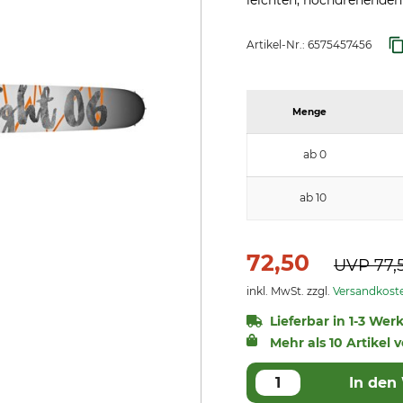
leichten, hochdrehende
Artikel-Nr.:
6575457456
Menge
ab 0
ab 10
72,50
UVP
77,
inkl. MwSt. zzgl.
Versandkost
Lieferbar in 1-3 Wer
Mehr als 10 Artikel 
In den