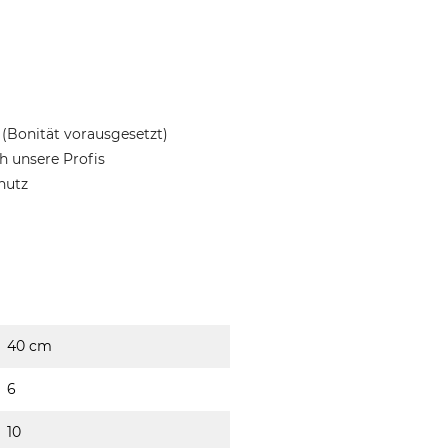
(Bonität vorausgesetzt)
 unsere Profis
hutz
40 cm
6
10