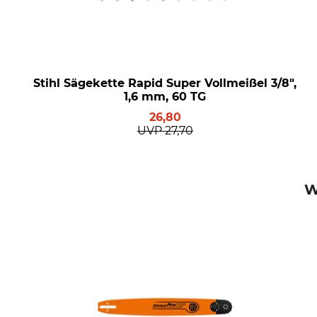
Stihl Sägekette Rapid Super Vollmeißel 3/8",
1,6 mm, 60 TG
26,80
UVP
27,70
W