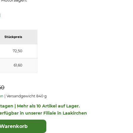
n Motorsägen.
Stückpreis
72,50
61,60
50
en
Versandgewicht 840 g
ktagen | Mehr als 10 Artikel auf Lager.
verfügbar in unserer Filiale in Laakirchen
 Warenkorb