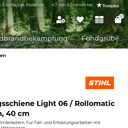
s & einfaches Bezahlen
4.7 von 5 Sternen bei
0
dbrandbekämpfung
Fundgrube
nen
gsschiene Light 06 / Rollomatic
m, 40 cm
Umlenkstern. Für Fäll- und Entastungsarbeiten mit