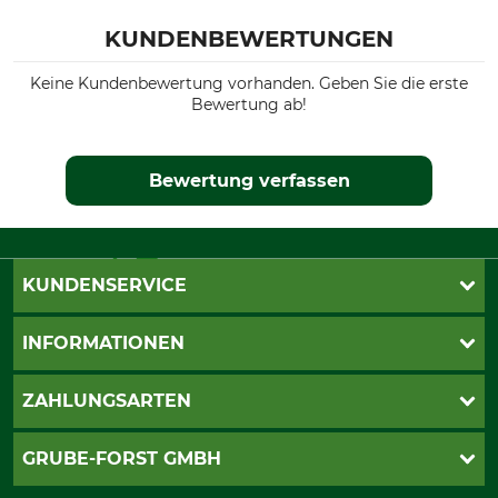
KUNDENBEWERTUNGEN
Gewicht
33 kg
Keine Kundenbewertung vorhanden. Geben Sie die erste
Bewertung ab!
Bewertung verfassen
KUNDENSERVICE
Katalogbestellung
INFORMATIONEN
Fragen & Antworten
Kontakt
AGB
ZAHLUNGSARTEN
Newsletteranmeldung
Impressum
Cookie-Einstellungen
Lieferung
PayPal
GRUBE-FORST GMBH
Bestellung widerrufen
Kreditkarte