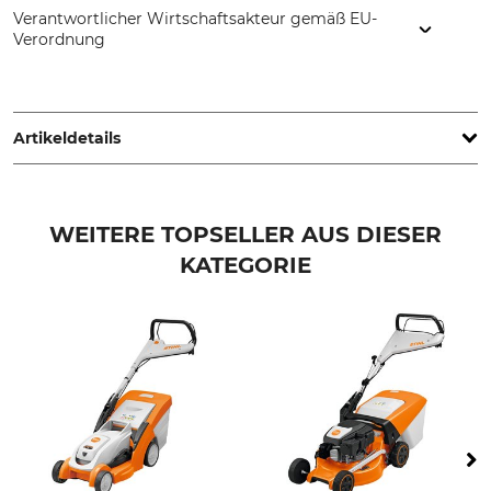
Verantwortlicher Wirtschaftsakteur gemäß EU-
Verordnung
STIHL Vertriebszentrale AG & Co. KG, Robert-Bosch-Str. 13,
64807 Dieburg, Germany, www.stihl.de
Artikeldetails
Schnittbreite
Anzahl Gänge
51 cm
Vario
WEITERE TOPSELLER AUS DIESER
KATEGORIE
Max. Geschwindigkeit
Schnitthöhe
4,2 km/h
20 – 100 mm
Motorhersteller
Motorbezeichnung
Stihl
EVC 300.1
Griff
Marke
Komfortlenker
Stihl
klappbar
höhenverstellbar