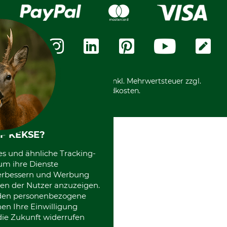
Widerrufsrecht
Rechnung
Karriere
Widerrufsformular
Vorkasse
Über uns
Datenschutz
Messetermine
Zahlungsarten
Community
International
*Alle Preise in Euro und inkl. Mehrwertsteuer zzgl.
Versandkosten.
F KEKSE?
es und ähnliche Tracking-
um ihre Dienste
 verbessern und Werbung
en der Nutzer anzuzeigen.
erden personenbezogene
nen Ihre Einwilligung
die Zukunft widerrufen