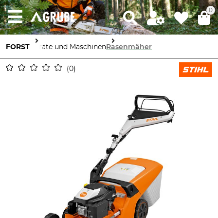
0
FORST
Geräte und Maschinen
Rasenmäher
0