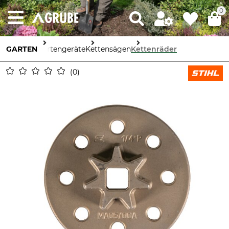
0
GARTEN
Gartengeräte
Kettensägen
Kettenräder
0