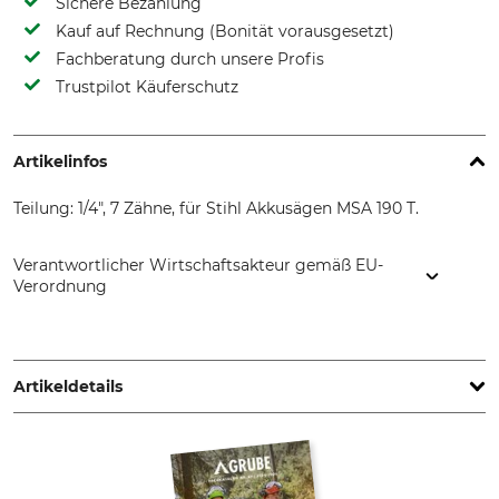
Sichere Bezahlung
Kauf auf Rechnung (Bonität vorausgesetzt)
Fachberatung durch unsere Profis
Trustpilot Käuferschutz
Artikelinfos
Teilung: 1/4", 7 Zähne, für Stihl Akkusägen MSA 190 T.
Verantwortlicher Wirtschaftsakteur gemäß EU-
Verordnung
STIHL Vertriebszentrale AG & Co. KG, Robert-Bosch-Str. 13,
64807 Dieburg, Germany, www.stihl.de
Artikeldetails
Teilung
Marke
1/4"
Stihl