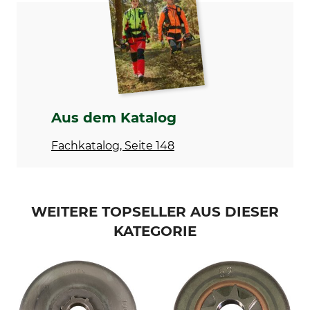
Sägenmarke
Sägenmodell
Stihl
Stihl MSA 190T
Nadellager
Produkttyp
Nein
Sternkettenrad
Modellbezeichnung
Kettenradtyp
1/4", 7 Zähne
S
Aus dem Katalog
Hersteller-Artikel-Nr.
Anzahl Zähne
Fachkatalog, Seite 148
MA05 640 2001
7
WEITERE TOPSELLER AUS DIESER
KATEGORIE