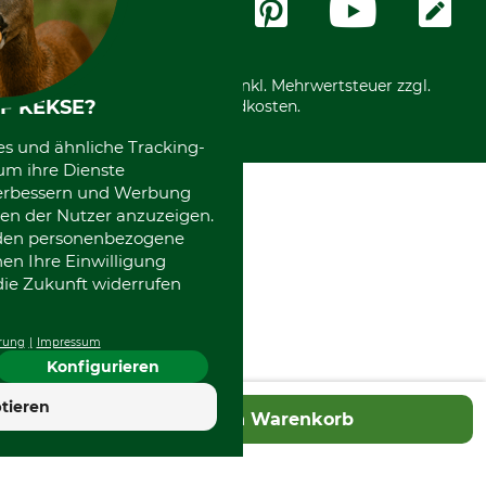
Community
International
*Alle Preise in Euro und inkl. Mehrwertsteuer zzgl.
F KEKSE?
Versandkosten.
es und ähnliche Tracking-
um ihre Dienste
 verbessern und Werbung
en der Nutzer anzuzeigen.
erden personenbezogene
nen Ihre Einwilligung
die Zukunft widerrufen
rung
Impressum
Konfigurieren
4.7
tieren
In den Warenkorb
Hervorragend