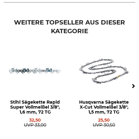
Marke
Produkttyp
Stihl
Verbindungsglied
WEITERE TOPSELLER AUS DIESER
KATEGORIE
Modellbezeichnung
Herstellung
für 3/8" LP 1,1 mm
Made in Switzerland
Hersteller-Artikel-Nr.
3610 660 6000
Stihl Sägekette Rapid
Husqvarna Sägekette
Super Vollmeißel 3/8",
X-Cut Vollmeißel 3/8",
1,6 mm, 72 TG
1,5 mm, 72 TG
32,50
25,50
UVP
33,00
UVP
30,50