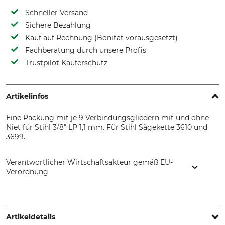
Schneller Versand
Sichere Bezahlung
Kauf auf Rechnung (Bonität vorausgesetzt)
Fachberatung durch unsere Profis
Trustpilot Käuferschutz
Artikelinfos
Eine Packung mit je 9 Verbindungsgliedern mit und ohne
Niet für Stihl 3/8" LP 1,1 mm. Für Stihl Sägekette 3610 und
3699.
Verantwortlicher Wirtschaftsakteur gemäß EU-
Verordnung
STIHL Vertriebszentrale AG & Co. KG, Robert-Bosch-Str. 13,
64807 Dieburg, Germany, www.stihl.de
Artikeldetails