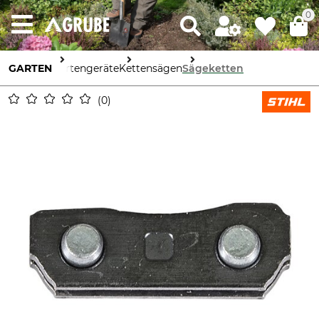
0
GARTEN
Gartengeräte
Kettensägen
Sägeketten
0