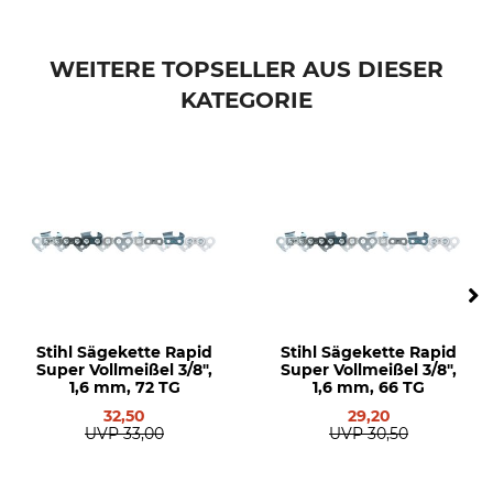
Marke
Produkttyp
Stihl
Verbindungsglied
WEITERE TOPSELLER AUS DIESER
KATEGORIE
Modellbezeichnung
Herstellung
für 3/8"
Made in Switzerland
Hersteller-Artikel-Nr.
3824 660 6020
Stihl Sägekette Rapid
Stihl Sägekette Rapid
Super Vollmeißel 3/8",
Super Vollmeißel 3/8",
1,6 mm, 72 TG
1,6 mm, 66 TG
32,50
29,20
UVP
33,00
UVP
30,50