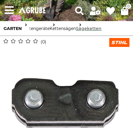
0
GARTEN
Gartengeräte
Kettensägen
Sägeketten
0