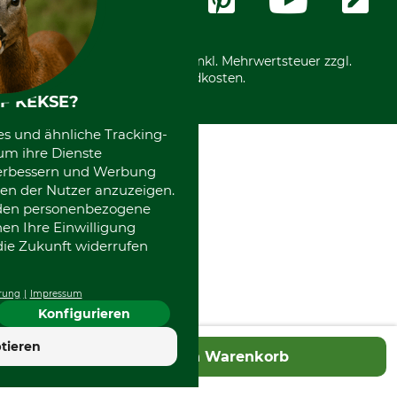
International
*Alle Preise in Euro und inkl. Mehrwertsteuer zzgl.
Versandkosten.
F KEKSE?
es und ähnliche Tracking-
um ihre Dienste
 verbessern und Werbung
en der Nutzer anzuzeigen.
erden personenbezogene
nen Ihre Einwilligung
die Zukunft widerrufen
rung
Impressum
Konfigurieren
4.7
tieren
In den Warenkorb
Hervorragend