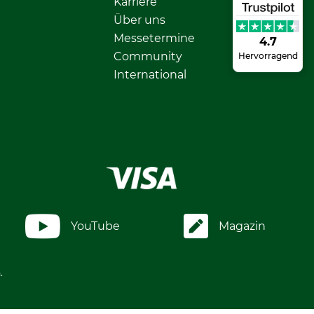
Karriere
Über uns
Messetermine
4.7
Community
Hervorragend
International
YouTube
Magazin
.