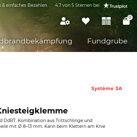
s & einfaches Bezahlen
4.7 von 5 Sternen bei
0
dbrandbekämpfung
Fundgrube
Kniesteigklemme
nd DdRT. Kombination aus Trittschlinge und
eile mit Ø 8–13 mm. Kann beim Klettern am Knie