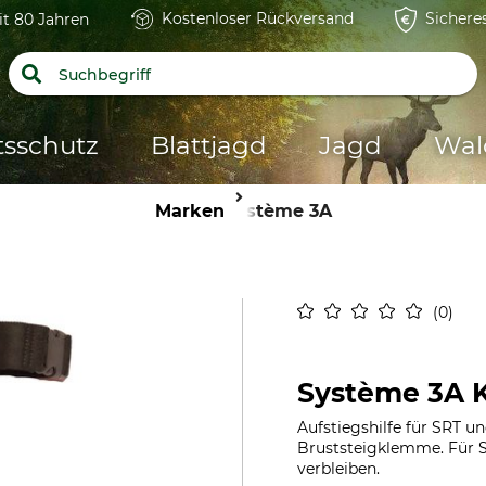
Kostenloser Rückversand
Sichere
it 80 Jahren
tsschutz
Blattjagd
Jagd
Wal
Marken
Système 3A
0
Système 3A 
Aufstiegshilfe für SRT u
Bruststeigklemme. Für S
verbleiben.