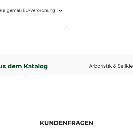
kteur gemäß EU-Verordnung
ain, 59195 Oisy, France, c.systeme3a@gmail.com
us dem Katalog
Arboristik & Seilkl
KUNDENFRAGEN