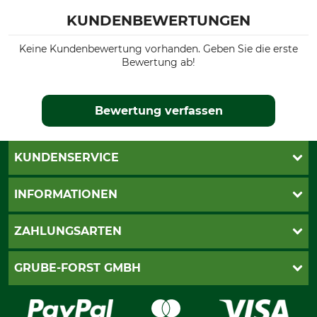
KUNDENBEWERTUNGEN
Keine Kundenbewertung vorhanden. Geben Sie die erste
Bewertung ab!
Bewertung verfassen
KUNDENSERVICE
Katalogbestellung
INFORMATIONEN
Fragen & Antworten
Kontakt
AGB
ZAHLUNGSARTEN
Newsletteranmeldung
Impressum
Cookie-Einstellungen
Lieferung
PayPal
GRUBE-FORST GMBH
Bestellung widerrufen
Kreditkarte
Widerrufsrecht
Rechnung
Karriere
Widerrufsformular
Vorkasse
Über uns