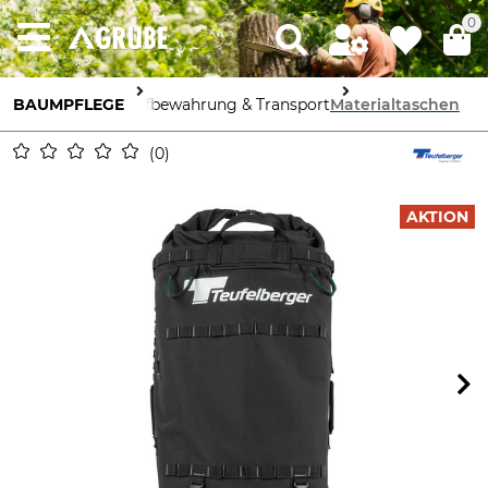
0
BAUMPFLEGE
Aufbewahrung & Transport
Materialtaschen
0
AKTION