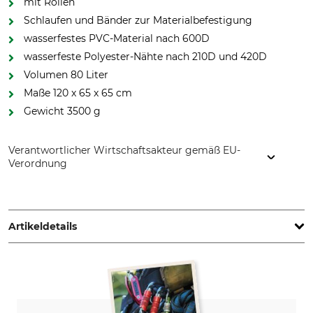
mit Rollen
Schlaufen und Bänder zur Materialbefestigung
wasserfestes PVC-Material nach 600D
wasserfeste Polyester-Nähte nach 210D und 420D
Volumen 80 Liter
Maße 120 x 65 x 65 cm
Gewicht 3500 g
Verantwortlicher Wirtschaftsakteur gemäß EU-
Verordnung
Teufelberger Holding Aktiengesellschaft, Vogelweiderstr. 50,
4600 Wels, Austria, www.teufelberger.com
Artikeldetails
Marke
Produkttyp
Teufelberger
Materialtasche
Modellbezeichnung
Volumen