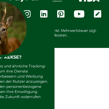
Datenschutz
Messetermine
Zahlungsarten
Community
International
*Alle Preise in Euro und inkl. Mehrwertsteuer zzgl.
Versandkosten.
F KEKSE?
es und ähnliche Tracking-
um ihre Dienste
 verbessern und Werbung
en der Nutzer anzuzeigen.
erden personenbezogene
nen Ihre Einwilligung
die Zukunft widerrufen