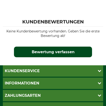
KUNDENBEWERTUNGEN
Keine Kundenbewertung vorhanden. Geben Sie die erste
Bewertung ab!
Bewertung verfassen
KUNDENSERVICE
Katalogbestellung
INFORMATIONEN
Fragen & Antworten
Kontakt
AGB
ZAHLUNGSARTEN
Newsletteranmeldung
Impressum
Cookie-Einstellungen
Lieferung