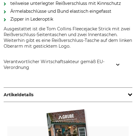
teilweise unterlegter Reißverschluss mit Kinnschutz
Ärmelabschlüsse und Bund elastisch eingefasst
Zipper in Lederoptik
Ausgestattet ist die Tom Collins Fleecejacke Strick mit zwei
Reißverschluss-Seitentaschen und zwei Innentaschen.
Weiterhin gibt es eine Reißverschluss-Tasche auf dem linken
Oberarm mit gesticktem Logo.
Verantwortlicher Wirtschaftsakteur gemäß EU-
Verordnung
Orbis Textil GmbH & Co. KG, Kruppstr. 20, 58553 Halver,
Germany, www.orbis-textil.de
Artikeldetails
Marke
Produkttyp
Tom Collins
Fleecejacke
Modellbezeichnung
Oberstoff
Strick
100% Polyester