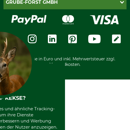
PayPal
GRUBE-FORST GMBH
Bestellung widerrufen
Kreditkarte
Widerrufsrecht
Rechnung
Karriere
Widerrufsformular
Vorkasse
Über uns
Datenschutz
Messetermine
Zahlungsarten
Community
International
*Alle Preise in Euro und inkl. Mehrwertsteuer zzgl.
Versandkosten.
F KEKSE?
es und ähnliche Tracking-
um ihre Dienste
 verbessern und Werbung
en der Nutzer anzuzeigen.