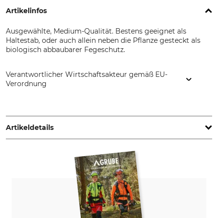
Artikelinfos
Ausgewählte, Medium-Qualität. Bestens geeignet als
Haltestab, oder auch allein neben die Pflanze gesteckt als
biologisch abbaubarer Fegeschutz.
Verantwortlicher Wirtschaftsakteur gemäß EU-
Verordnung
OnTech GmbH & Co. KG, Schneppenheimer Weg 8, 53881
Euskirchen, Germany, www.ontech.de
Artikeldetails
Produkttyp
Min. Durchmesser
Tonkinstäbe
15 mm
Max. Durchmesser
Länge
17 mm
152 cm