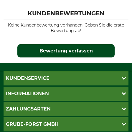
KUNDENBEWERTUNGEN
Keine Kundenbewertung vorhanden. Geben Sie die erste
Bewertung ab!
Bewertung verfassen
KUNDENSERVICE
Katalogbestellung
INFORMATIONEN
Fragen & Antworten
Kontakt
AGB
ZAHLUNGSARTEN
Newsletteranmeldung
Impressum
Cookie-Einstellungen
Lieferung
PayPal
GRUBE-FORST GMBH
Bestellung widerrufen
Kreditkarte