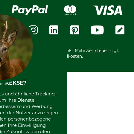
Widerrufsrecht
Rechnung
Karriere
Widerrufsformular
Vorkasse
Über uns
Datenschutz
Messetermine
Zahlungsarten
Community
International
*Alle Preise in Euro und inkl. Mehrwertsteuer zzgl.
Versandkosten.
F KEKSE?
es und ähnliche Tracking-
um ihre Dienste
 verbessern und Werbung
en der Nutzer anzuzeigen.
erden personenbezogene
nen Ihre Einwilligung
die Zukunft widerrufen