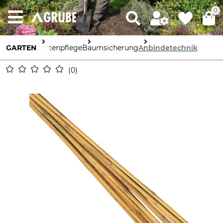
0
GARTEN
Gartenpflege
Baumsicherung
Anbindetechnik
0