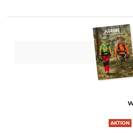
W
AKTION