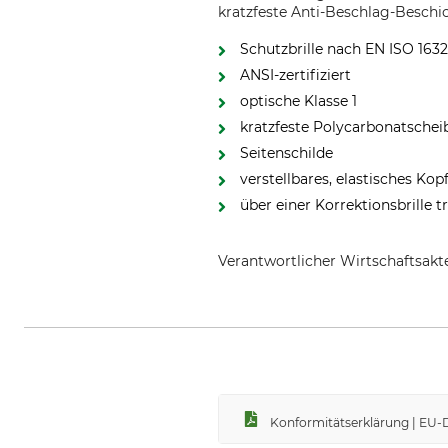
kratzfeste Anti-Beschlag-Beschi
Schutzbrille nach EN ISO 1632
ANSI-zertifiziert
optische Klasse 1
kratzfeste Polycarbonatsche
Seitenschilde
verstellbares, elastisches Ko
über einer Korrektionsbrille t
Verantwortlicher Wirtschaftsa
UNIVET s.r.l., Via Giovanni Prati
Konformitätserklärung | EU-