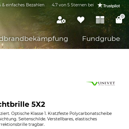
s & einfaches Bezahlen
4.7 von 5 Sternen bei
0
dbrandbekämpfung
Fundgrube
chtbrille 5X2
iziert. Optische Klasse 1. Kratzfeste Polycarbonatscheibe
chtung. Seitenschilde. Verstellbares, elastisches
rektionsbrille tragbar.