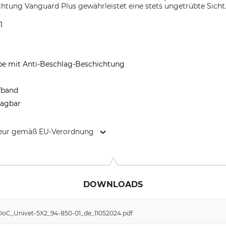
chtung Vanguard Plus gewährleistet eine stets ungetrübte Sicht
1
ibe mit Anti-Beschlag-Beschichtung
pfband
ragbar
kteur gemäß EU-Verordnung
, 87, 25086 Rezzato (BS), Italy, www.univetsafety.com
DOWNLOADS
DoC_Univet-5X2_94-850-01_de_11052024.pdf