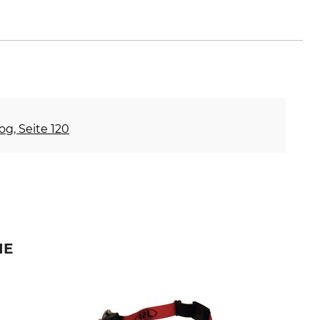
og, Seite 120
IE