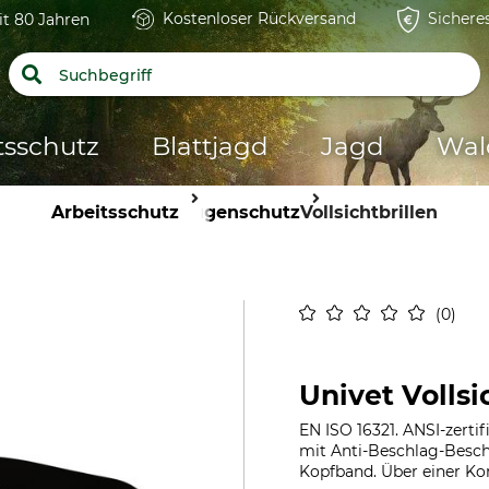
Kostenloser Rückversand
Sichere
it 80 Jahren
tsschutz
Blattjagd
Jagd
Wal
Arbeitsschutz
Augenschutz
Vollsichtbrillen
0
Univet Vollsi
EN ISO 16321. ANSI-zertif
mit Anti-Beschlag-Beschi
Kopfband. Über einer Kor