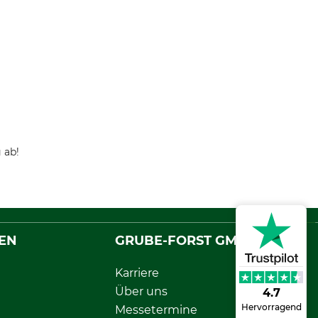
 ab!
EN
GRUBE-FORST GMBH
Karriere
Über uns
4.7
Hervorragend
Messetermine