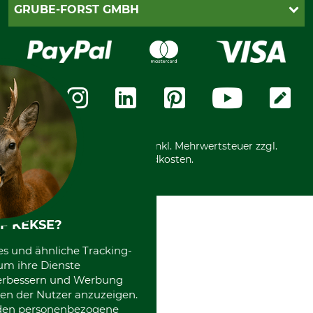
Lieferung
PayPal
GRUBE-FORST GMBH
Bestellung widerrufen
Kreditkarte
Widerrufsrecht
Rechnung
Karriere
Widerrufsformular
Vorkasse
Über uns
Datenschutz
Messetermine
Zahlungsarten
Community
International
*Alle Preise in Euro und inkl. Mehrwertsteuer zzgl.
Versandkosten.
F KEKSE?
es und ähnliche Tracking-
um ihre Dienste
 verbessern und Werbung
en der Nutzer anzuzeigen.
erden personenbezogene