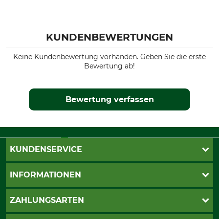
KUNDENBEWERTUNGEN
Keine Kundenbewertung vorhanden. Geben Sie die erste
Bewertung ab!
Bewertung verfassen
KUNDENSERVICE
Katalogbestellung
INFORMATIONEN
Fragen & Antworten
Kontakt
AGB
ZAHLUNGSARTEN
Newsletteranmeldung
Impressum
Cookie-Einstellungen