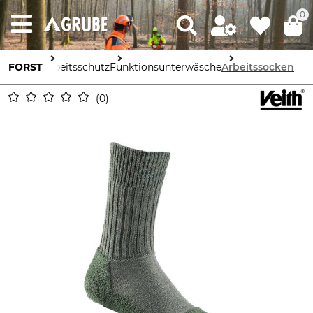
0
FORST
Arbeitsschutz
Funktionsunterwäsche
Arbeitssocken
0