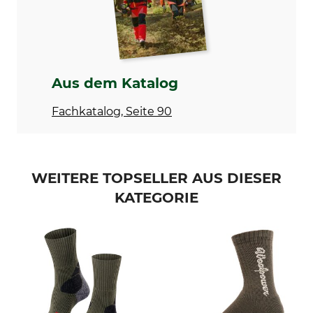
7% Polyamid
3% Elasthan
Waschen
Bleichen
30 °C Pflegeleicht
Nicht bleichen
Aus dem Katalog
Trocknen
Bügeln
Nicht im Wäschetrockner
Nicht bügeln
Fachkatalog, Seite 90
trocknen
Professionelle Textilpflege
Anlass
Nicht trockenreinigen
Ansitz
WEITERE TOPSELLER AUS DIESER
Bergjagd
Treibjagd
KATEGORIE
Arbeiten im Revier
Drückjagd
Eigenschaften
Für
wärmeisolierend
Damen
Herren