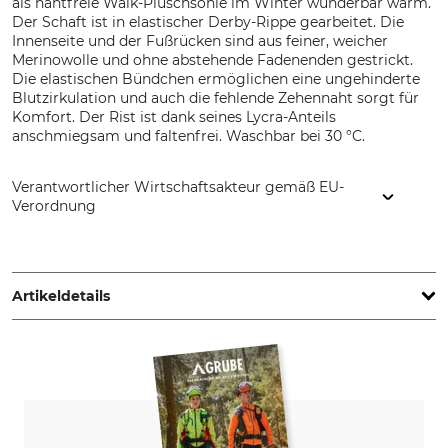
als nahtfreie Walk-Plüschsohle im Winter wunderbar warm.
Der Schaft ist in elastischer Derby-Rippe gearbeitet. Die
Innenseite und der Fußrücken sind aus feiner, weicher
Merinowolle und ohne abstehende Fadenenden gestrickt.
Die elastischen Bündchen ermöglichen eine ungehinderte
Blutzirkulation und auch die fehlende Zehennaht sorgt für
Komfort. Der Rist ist dank seines Lycra-Anteils
anschmiegsam und faltenfrei. Waschbar bei 30 °C.
Verantwortlicher Wirtschaftsakteur gemäß EU-
Verordnung
FV Allgäuer Bergstrumpf GmbH, Leutkircherstr. 39-41, 88316
Isny, Germany, www.veith-socks.de
Artikeldetails
Marke
Produkttyp
Veith
Trekkingsocken
Modellbezeichnung
Oberstoff
dick
90% Wolle