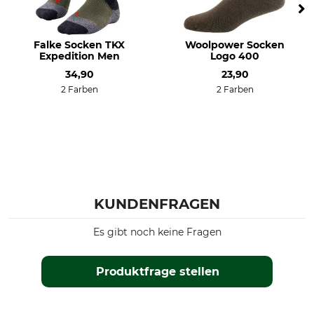
Jahreszeit
Passform
Winter
regular
Herbst
Falke Socken TKX
Woolpower Socken
Expedition Men
Logo 400
Schuhgröße (EU)
Herstellung
34,90
23,90
37
Made in Germany
2 Farben
2 Farben
36
Farbe
Sockengröße
grün
36/37
KUNDENFRAGEN
Es gibt noch keine Fragen
Produktfrage stellen