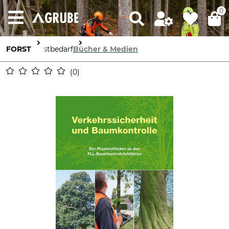
0
FORST
Forstbedarf
Bücher & Medien
0