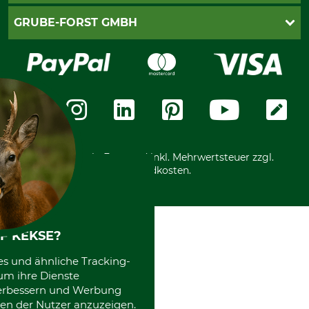
Cookie-Einstellungen
Lieferung
PayPal
GRUBE-FORST GMBH
Bestellung widerrufen
Kreditkarte
Widerrufsrecht
Rechnung
Karriere
Widerrufsformular
Vorkasse
Über uns
Datenschutz
Messetermine
Zahlungsarten
Community
International
*Alle Preise in Euro und inkl. Mehrwertsteuer zzgl.
Versandkosten.
F KEKSE?
es und ähnliche Tracking-
um ihre Dienste
 verbessern und Werbung
en der Nutzer anzuzeigen.