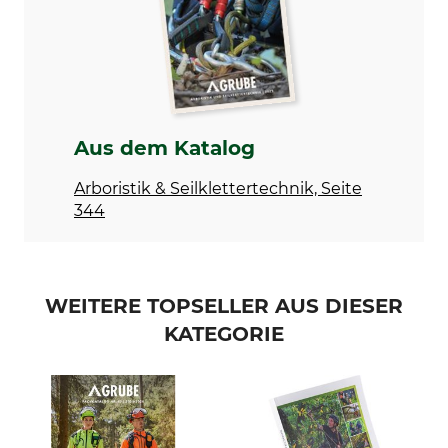
ISBN
Einband
978-3-87815-282-8
Taschenbuch
Sprache
Produkttyp
Deutsch
Buch
Modellbezeichnung
Herstellung
Aus dem Katalog
Verkehrssicherheit und
Made in Germany
Baumkontrolle
Arboristik & Seilklettertechnik, Seite
344
WEITERE TOPSELLER AUS DIESER
KATEGORIE