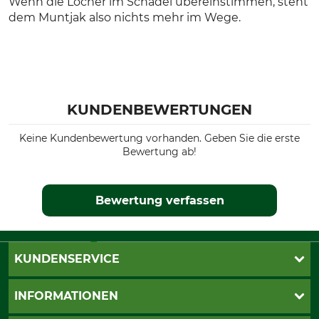
Wenn die Löcher im Schädel übereinstimmen, steht
dem Muntjak also nichts mehr im Wege.
KUNDENBEWERTUNGEN
Keine Kundenbewertung vorhanden. Geben Sie die erste
Bewertung ab!
Bewertung verfassen
KUNDENSERVICE
Katalogbestellung
INFORMATIONEN
Fragen & Antworten