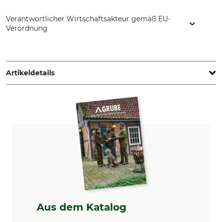
Verantwortlicher Wirtschaftsakteur gemäß EU-
Verordnung
Waidmetall UG (haftungsbeschränkt), Valdorfer Str. 11, 32545
Bad Oeynhausen, Germany, www.waidmetall.de
Artikeldetails
Marke
Produkttyp
Waidmetall
Trophäenständer
Modellbezeichnung
Herstellung
Rehwild Slim Edition
Made in Germany
Gewicht
420 g
Aus dem Katalog