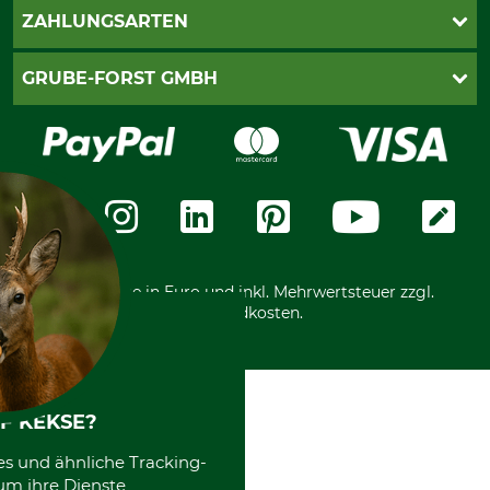
Kontakt
AGB
ZAHLUNGSARTEN
Newsletteranmeldung
Impressum
Cookie-Einstellungen
Lieferung
PayPal
GRUBE-FORST GMBH
Bestellung widerrufen
Kreditkarte
Widerrufsrecht
Rechnung
Karriere
Widerrufsformular
Vorkasse
Über uns
Datenschutz
Messetermine
Zahlungsarten
Community
International
*Alle Preise in Euro und inkl. Mehrwertsteuer zzgl.
Versandkosten.
F KEKSE?
es und ähnliche Tracking-
um ihre Dienste