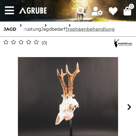
0
JAGD
Ausrüstung
Jagdbedarf
Trophäenbehandlung
0