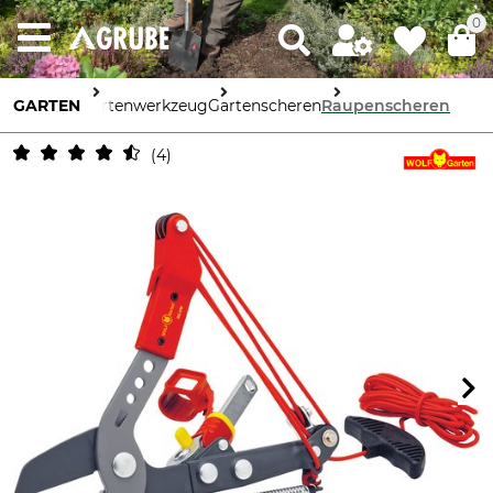
0
GARTEN
Gartenwerkzeug
Gartenscheren
Raupenscheren
4