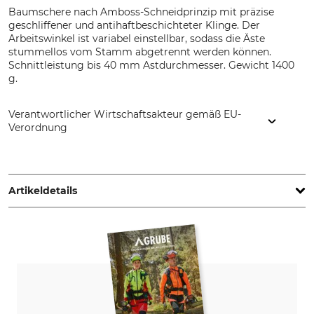
Baumschere nach Amboss-Schneidprinzip mit präzise
geschliffener und antihaftbeschichteter Klinge. Der
Arbeitswinkel ist variabel einstellbar, sodass die Äste
stummellos vom Stamm abgetrennt werden können.
Schnittleistung bis 40 mm Astdurchmesser. Gewicht 1400
g.
Verantwortlicher Wirtschaftsakteur gemäß EU-
Verordnung
Stanley Black & Decker Outdoor GmbH, Wiesenstr. 9, 66129
Saarbrücken, Germany, www.wolf-garten.com
Artikeldetails
Max. Schnittleistung
Marke
40 mm
Wolf-Garten
Produkttyp
Modellbezeichnung
Baumschere
Profi RC-V