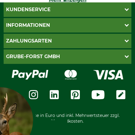
KUNDENSERVICE
Katalogbestellung
INFORMATIONEN
Fragen & Antworten
Kontakt
AGB
ZAHLUNGSARTEN
Newsletteranmeldung
Impressum
Cookie-Einstellungen
Lieferung
PayPal
GRUBE-FORST GMBH
Bestellung widerrufen
Kreditkarte
Widerrufsrecht
Rechnung
Karriere
Widerrufsformular
Vorkasse
Über uns
Datenschutz
Messetermine
Zahlungsarten
Community
International
*Alle Preise in Euro und inkl. Mehrwertsteuer zzgl.
Versandkosten.