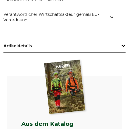
Verantwortlicher Wirtschaftsakteur gemäß EU-
Verordnung
Grube KG, Hützeler Damm 38, 29646 Bispingen, Germany,
www.grube.de
Artikeldetails
Produkttyp
Z-Profil-Stahlpfahl
Aus dem Katalog