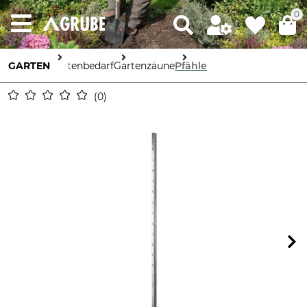
0
GARTEN
Gartenbedarf
Gartenzäune
Pfähle
0