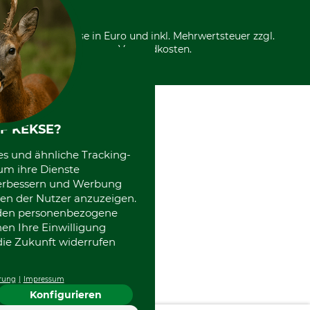
*Alle Preise in Euro und inkl. Mehrwertsteuer zzgl.
Versandkosten.
F KEKSE?
es und ähnliche Tracking-
um ihre Dienste
 verbessern und Werbung
en der Nutzer anzuzeigen.
erden personenbezogene
nen Ihre Einwilligung
die Zukunft widerrufen
rung
Impressum
Konfigurieren