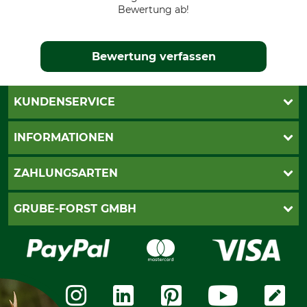
Bewertung ab!
Bewertung verfassen
KUNDENSERVICE
Katalogbestellung
INFORMATIONEN
Fragen & Antworten
Kontakt
AGB
ZAHLUNGSARTEN
Newsletteranmeldung
Impressum
Cookie-Einstellungen
Lieferung
PayPal
GRUBE-FORST GMBH
Bestellung widerrufen
Kreditkarte
Widerrufsrecht
Rechnung
Karriere
Widerrufsformular
Vorkasse
Über uns
Datenschutz
Messetermine
Zahlungsarten
Community
International