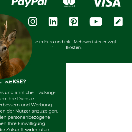
Widerrufsformular
Vorkasse
Über uns
Datenschutz
Messetermine
Zahlungsarten
Community
International
*Alle Preise in Euro und inkl. Mehrwertsteuer zzgl.
Versandkosten.
F KEKSE?
es und ähnliche Tracking-
um ihre Dienste
 verbessern und Werbung
en der Nutzer anzuzeigen.
erden personenbezogene
nen Ihre Einwilligung
die Zukunft widerrufen