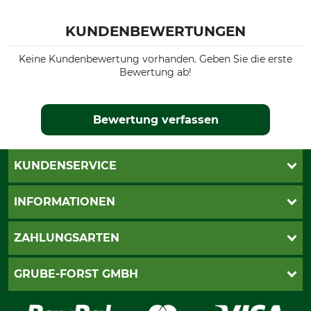
KUNDENBEWERTUNGEN
Keine Kundenbewertung vorhanden. Geben Sie die erste
Bewertung ab!
Bewertung verfassen
KUNDENSERVICE
Katalogbestellung
INFORMATIONEN
Fragen & Antworten
Kontakt
AGB
ZAHLUNGSARTEN
Newsletteranmeldung
Impressum
Cookie-Einstellungen
Lieferung
PayPal
GRUBE-FORST GMBH
Bestellung widerrufen
Kreditkarte
Widerrufsrecht
Rechnung
Karriere