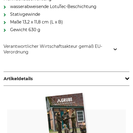
wasserabweisende LotuTec-Beschichtung
Stativgewinde
Maße 13,2 x 11,8 cm (L x B)
Gewicht 630 g
Verantwortlicher Wirtschaftsakteur gemäß EU-
Verordnung
Carl Zeiss AG, Carl-Zeiss-Str. 22, 73447 Oberkochen,
Germany, www.zeiss.com
Artikeldetails
Dämmerungszahl
Sehfeld auf 1000 m
16
140 m
Nahbereich
Austrittspupille
1,5 m
4 mm
Objektivdurchmesser
Optische Vergrößerung (x-