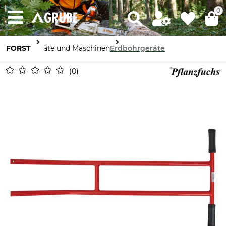
0
FORST
Geräte und Maschinen
Erdbohrgeräte
0