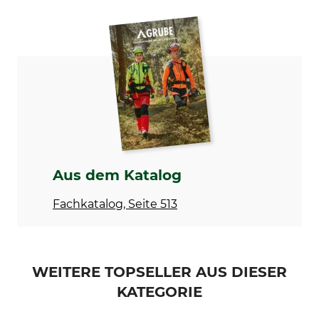
Marke
Produkttyp
Pflanzfuchs
Zweimann-Griff
Modellbezeichnung
Herstellung
für Pflanzfuchs
Made in Germany
Aus dem Katalog
Fachkatalog, Seite 513
WEITERE TOPSELLER AUS DIESER
KATEGORIE