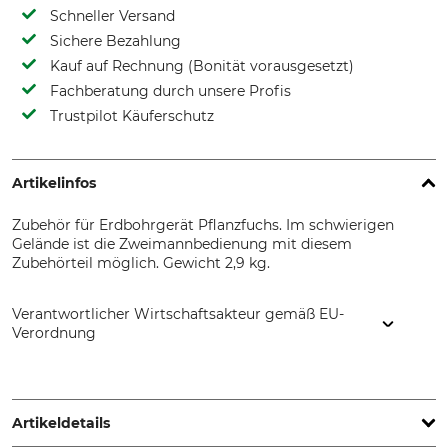
Schneller Versand
Sichere Bezahlung
Kauf auf Rechnung (Bonität vorausgesetzt)
Fachberatung durch unsere Profis
Trustpilot Käuferschutz
Artikelinfos
Zubehör für Erdbohrgerät Pflanzfuchs. Im schwierigen
Gelände ist die Zweimannbedienung mit diesem
Zubehörteil möglich. Gewicht 2,9 kg.
Verantwortlicher Wirtschaftsakteur gemäß EU-
Verordnung
J. Heiss GmbH, Steinbach 9, 83661 Lenggries, Germany,
www.pflanzfuchs.de
Artikeldetails