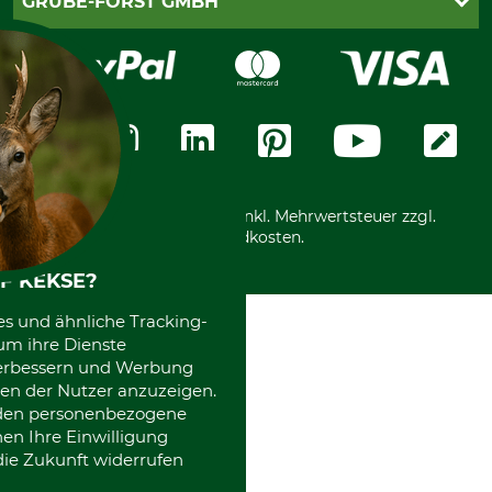
GRUBE-FORST GMBH
Bestellung widerrufen
Kreditkarte
Widerrufsrecht
Rechnung
Karriere
Widerrufsformular
Vorkasse
Über uns
Datenschutz
Messetermine
Zahlungsarten
Community
International
*Alle Preise in Euro und inkl. Mehrwertsteuer zzgl.
Versandkosten.
F KEKSE?
es und ähnliche Tracking-
um ihre Dienste
 verbessern und Werbung
en der Nutzer anzuzeigen.
erden personenbezogene
nen Ihre Einwilligung
die Zukunft widerrufen