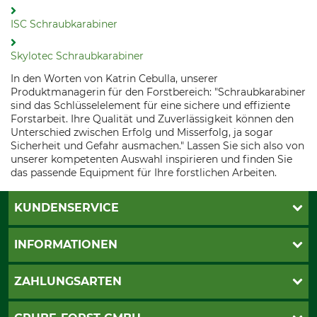
ISC Schraubkarabiner
Skylotec Schraubkarabiner
In den Worten von Katrin Cebulla, unserer
Produktmanagerin für den Forstbereich: "Schraubkarabiner
sind das Schlüsselelement für eine sichere und effiziente
Forstarbeit. Ihre Qualität und Zuverlässigkeit können den
Unterschied zwischen Erfolg und Misserfolg, ja sogar
Sicherheit und Gefahr ausmachen." Lassen Sie sich also von
unserer kompetenten Auswahl inspirieren und finden Sie
das passende Equipment für Ihre forstlichen Arbeiten.
KUNDENSERVICE
Katalogbestellung
INFORMATIONEN
Fragen & Antworten
Kontakt
AGB
ZAHLUNGSARTEN
Newsletteranmeldung
Impressum
Cookie-Einstellungen
Lieferung
PayPal