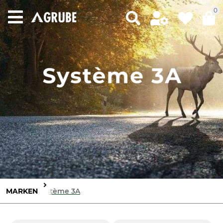
0
MARKEN
Système 3A